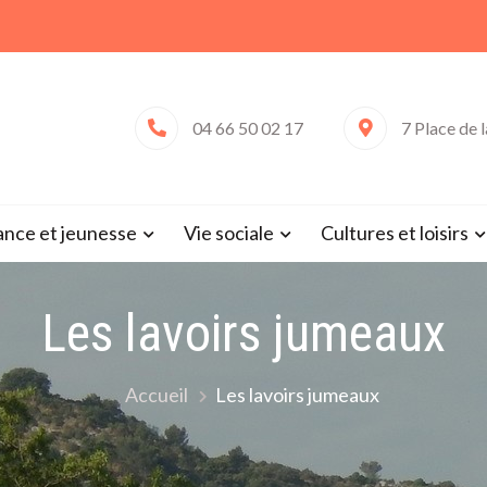
04 66 50 02 17
7 Place de 
 de Saint-Victor-la-Coste (Gard 
ance et jeunesse
Vie sociale
Cultures et loisirs
Les lavoirs jumeaux
Accueil
Les lavoirs jumeaux