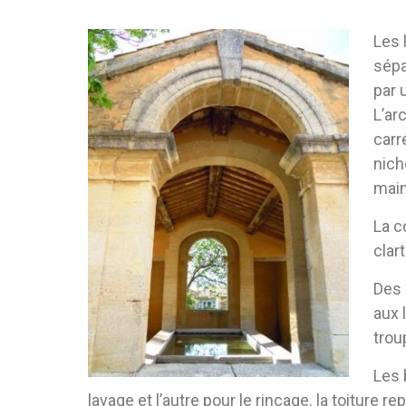
Les 
sépa
par 
L’ar
carr
nich
main
La c
clar
Des 
aux 
trou
Les 
lavage et l’autre pour le rinçage. la toiture r