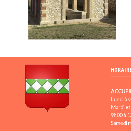
HORAIR
ACCUEI
Lundi à 
Mardi et 
9h00 à 1
Samedi m