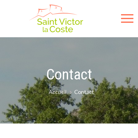
Sit
offici
de l
mair
Contact
de
Accueil
Contact
Sain
Victo
la-