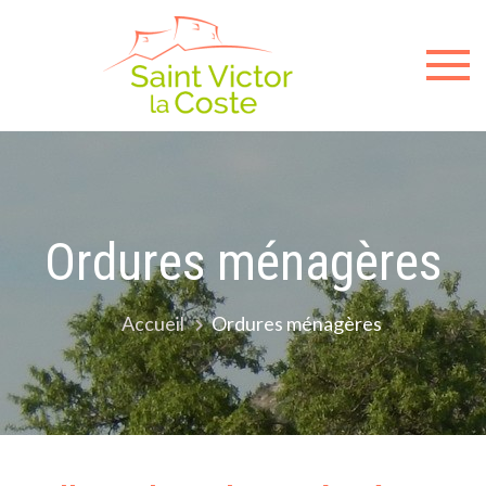
Sit
offici
de l
mair
Ordures ménagères
de
Accueil
Ordures ménagères
Sain
Victo
la-