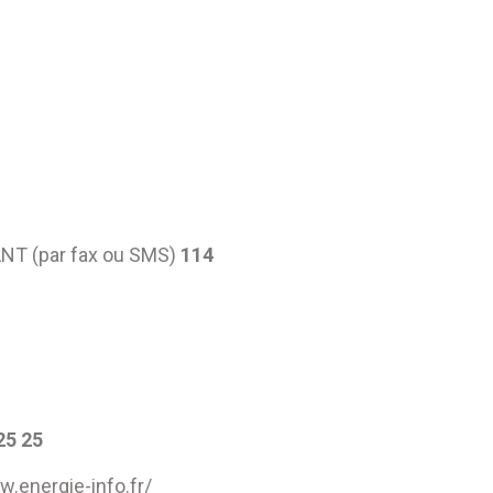
T (par fax ou SMS)
114
25 25
w.energie-info.fr/