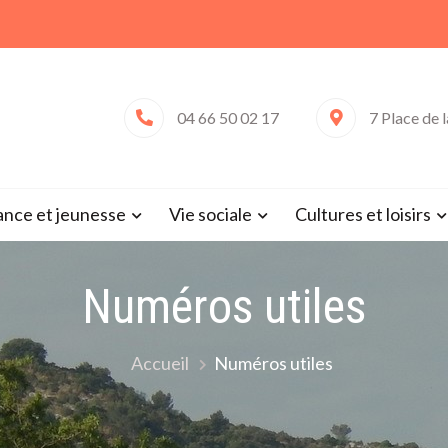
04 66 50 02 17
7 Place de 
 de Saint-Victor-la-Coste (Gard 
ance et jeunesse
Vie sociale
Cultures et loisirs
Numéros utiles
Accueil
Numéros utiles