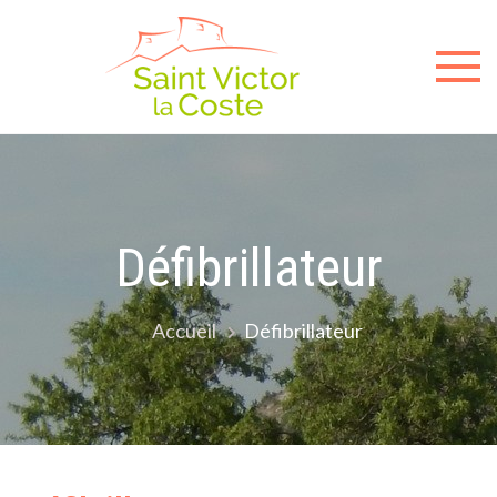
Sit
offici
de l
mair
Défibrillateur
de
Accueil
Défibrillateur
Sain
Victo
la-