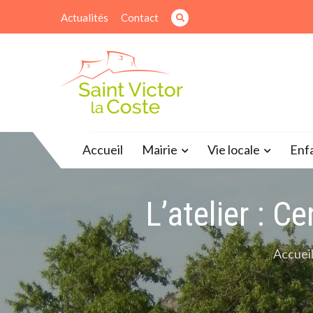
Skip
Actualités
Contact
to
content
Site officiel de la mairie
Accueil
Mairie
Vie locale
Enf
L’atelier : 
Accuei