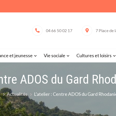
04 66 50 02 17
7 Place de 
 de Saint-Victor-la-Coste (Gard 
ance et jeunesse
Vie sociale
Cultures et loisirs
Centre ADOS du Gard Rhod
l
Actualités
L’atelier : Centre ADOS du Gard Rhodani