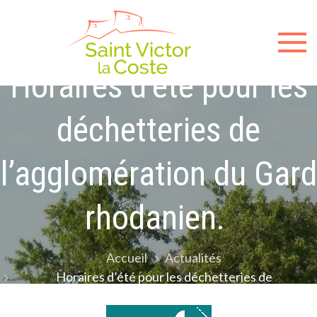
Skip
to
content
Sit
Horaires d’été pour les
offici
de l
déchetteries de
mair
l’agglomération du Gard
de
rhodanien.
Sain
Victo
Accueil
Actualités
Horaires d’été pour les déchetteries de
la-
l’agglomération du Gard rhodanien.