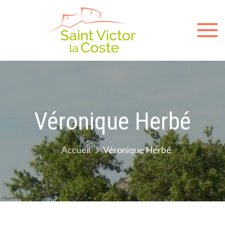
Sit
offici
de l
mair
Véronique Herbé
de
Accueil
Véronique Herbé
Sain
Victo
la-