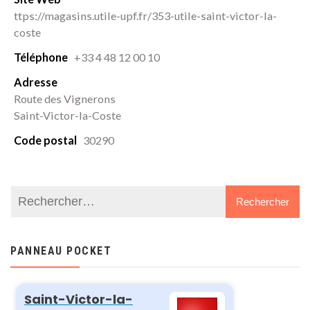
Cost
ttps://magasins.utile-upf.fr/353-utile-saint-victor-la-
(Gar
coste
Téléphone
+33 4 48 12 00 10
30)
Adresse
Route des Vignerons
Saint-Victor-la-Coste
Code postal
30290
PANNEAU POCKET