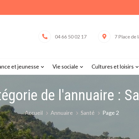
04 66 50 02 17
7 Place de 
 de Saint-Victor-la-Coste (Gard 
ance et jeunesse
Vie sociale
Cultures et loisirs
égorie de l'annuaire :
Sa
Accueil
Annuaire
Santé
Page 2