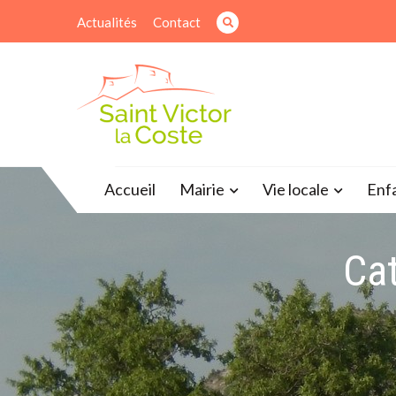
Skip
Actualités
Contact
to
content
Site officiel de la mairie
Accueil
Mairie
Vie locale
Enf
Cat