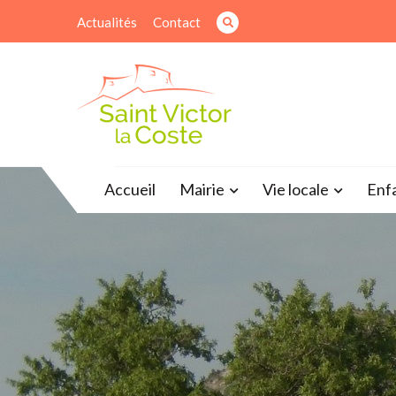
Skip
Actualités
Contact
to
content
Site officiel de la mairie
Accueil
Mairie
Vie locale
Enf