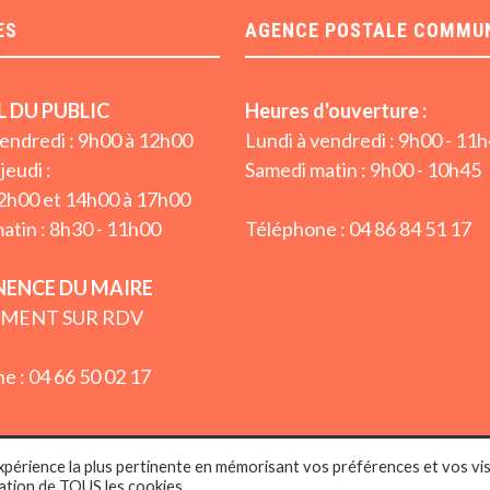
ES
AGENCE POSTALE COMMU
L DU PUBLIC
Heures d'ouverture :
vendredi : 9h00 à 12h00
Lundi à vendredi : 9h00 - 11
jeudi :
Samedi matin : 9h00 - 10h45
2h00 et 14h00 à 17h00
atin : 8h30 - 11h00
Téléphone : 04 86 84 51 17
ENCE DU MAIRE
MENT SUR RDV
e : 04 66 50 02 17
expérience la plus pertinente en mémorisant vos préférences et vos vis
Victor-la-Coste (Gard 30) - WordPress Theme : By
Sparkle Themes
sation de TOUS les cookies.