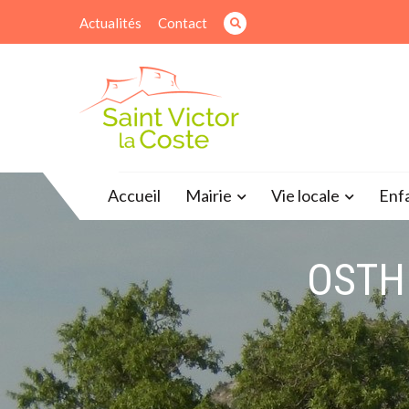
Skip
Actualités
Contact
to
content
Site officiel de la mairie
Accueil
Mairie
Vie locale
Enf
OSTH