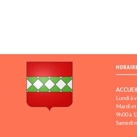
HORAIR
ACCUEI
Lundi à 
Mardi et 
9h00 à 1
Samedi m