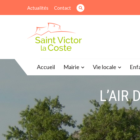
Skip
Actualités
Contact
to
content
Site officiel de la mairie
Accueil
Mairie
Vie locale
Enf
L’AIR