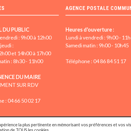
ES
AGENCE POSTALE COMMU
L DU PUBLIC
Heures d'ouverture :
vendredi : 9h00 à 12h00
Lundi à vendredi : 9h00 - 11
jeudi :
Samedi matin : 9h00 - 10h45
2h00 et 14h00 à 17h00
atin : 8h30 - 11h00
Téléphone : 04 86 84 51 17
ENCE DU MAIRE
MENT SUR RDV
e : 04 66 50 02 17
expérience la plus pertinente en mémorisant vos préférences et vos vis
Victor-la-Coste (Gard 30) - WordPress Theme : By
Sparkle Themes
sation de TOUS les cookies.