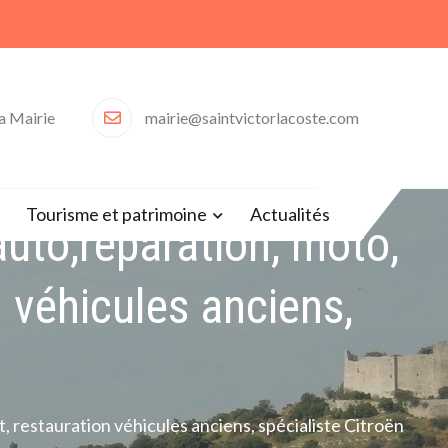
la Mairie
mairie@saintvictorlacoste.com
30)
Tourisme et patrimoine
Actualités
to,réparation, moto,
n véhicules anciens,
restauration véhicules anciens, spécialiste Citroën