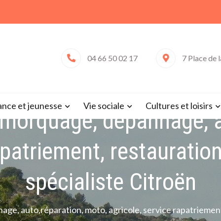
04 66 50 02 17
7 Place de 
 de Saint-Victor-la-Coste (Gard 
ance et jeunesse
Vie sociale
Cultures et loisirs
morquage, dépannage, au
apatriement, restauratio
spécialiste Citroën
, auto,réparation, moto, agricole, service rapatriement, 