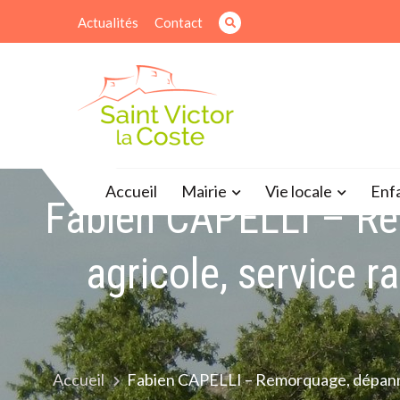
Skip
Actualités
Contact
to
content
Site officiel de la mairie
Accueil
Mairie
Vie locale
Enf
Fabien CAPELLI – Re
agricole, service r
Accueil
Fabien CAPELLI – Remorquage, dépannage