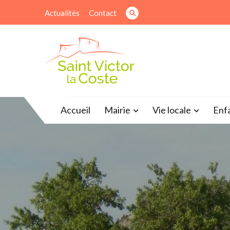
Skip
Actualités
Contact
to
content
Site officiel de la mairie
Accueil
Mairie
Vie locale
Enf